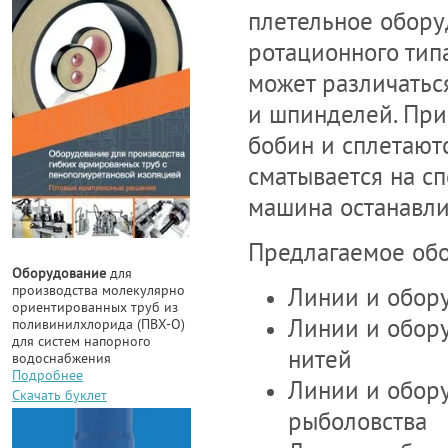
плетельное обору
ротационного тип
может различатьс
и шпинделей. При
бобин и сплетают
сматывается на сп
машина останавли
Предлагаемое обо
Оборудование
для
производства молекулярно
Линии и обору
ориентированных труб из
Линии и обор
поливинилхлорида (ПВХ-О)
для систем напорного
нитей
водоснабжения
Подробнее
Линии и обору
Скачать буклет
рыболовства